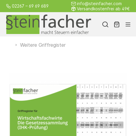
info@steinfacher.com
02267 – 69 69 689
Versandkostenfrei ab 49€
Weitere Griffregister
Alle
Steuerrecht
Sozialgesetz
Weitere
Produkte
Griffregister
Gesamtpaket
von A–Z
Kleinpakete
Einzelseiten
Österreich
Schweiz
Blanko
Kostenloses
Zubehör
Individuelle
Griffregister
Muster
Griffregister