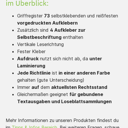
im Überblick:
Griffregister
73
selbstklebenden und reißfesten
vorgedruckten Aufklebern
Zusätzlich sind
4 Aufkleber zur
Selbstbeschriftung
enthalten
Vertikale Leserichtung
Fester Kleber
Aufdruck
nutzt sich nicht ab, da
unter
Laminierung
Jede Richtlinie
ist
in einer anderen Farbe
gehalten (gute Unterscheidung)
Immer
auf
dem
aktuellsten Rechtsstand
Gleichermaßen geeignet
für gebundene
Textausgaben und Loseblattsammlungen
Mehr Informationen zu unseren Produkten findest du
im
Tipps & Infos Bereich
. Bei weiteren Fragen, schaue