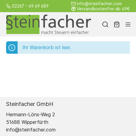
info@steinfacher.com
02267 – 69 69 689
Versandkostenfrei ab 49€
Ihr Warenkorb ist leer.
Alle
Steuerrecht
Sozialgesetz
Weitere
Produkte
Griffregister
Gesamtpaket
von A–Z
Kleinpakete
Einzelseiten
Österreich
Schweiz
Steinfacher GmbH
Blanko
Kostenloses
Zubehör
Individuelle
Hermann-Löns-Weg 2
Griffregister
Muster
Griffregister
51688 Wipperfürth
info@steinfacher.com