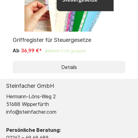
Griffregister für Steuergesetze
G
Ab
36,99 €*
39,99 €*
(7.5% gespart)
Details
Steinfacher GmbH
Hermann-Löns-Weg 2
51688 Wipperfürth
info@steinfacher.com
Persönliche Beratung:
02267 – 69 69 689