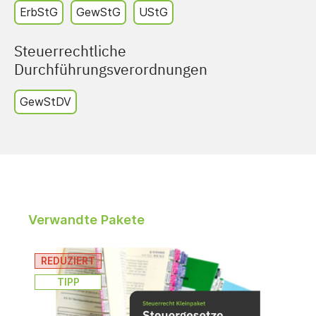
ErbStG
GewStG
UStG
Steuerrechtliche
Durchführungsverordnungen
GewStDV
Verwandte Pakete
REDUZIERT
TIPP