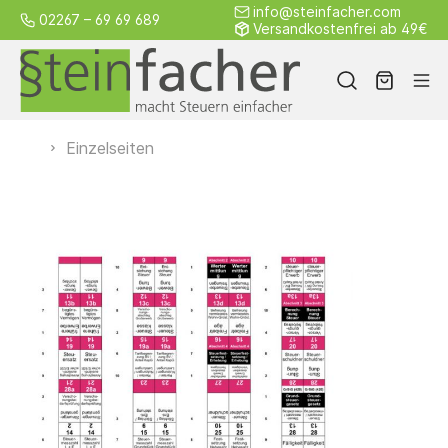
info@steinfacher.com
02267 – 69 69 689
Versandkostenfrei ab 49€
Einzelseiten
Alle
Steuerrecht
Sozialgesetz
Weitere
Produkte
Griffregister
Gesamtpaket
von A–Z
Kleinpakete
Einzelseiten
Österreich
Schweiz
Blanko
Kostenloses
Zubehör
Individuelle
Griffregister
Muster
Griffregister