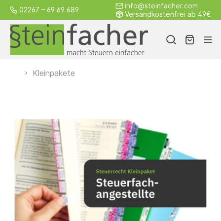
info@steinfacher.com
02267 – 69 69 689
Versandkostenfrei ab 49€
Kleinpakete
Alle
Steuerrecht
Sozialgesetz
Weitere
Produkte
Griffregister
Gesamtpaket
von A–Z
Kleinpakete
Einzelseiten
Österreich
Schweiz
Blanko
Kostenloses
Zubehör
Individuelle
Griffregister
Muster
Griffregister