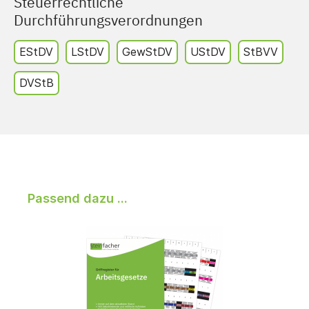
Steuerrechtliche
Durchführungsverordnungen
EStDV
LStDV
GewStDV
UStDV
StBVV
DVStB
Passend dazu ...