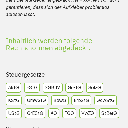
dem der Aufkleber angebracht ist - können wir nicht
garantieren, dass sich der Aufkleber problemlos
ablösen lässt.
Inhaltlich werden folgende
Rechtsnormen abgedeckt:
Steuergesetze
AktG
EStG
SGB IV
GrStG
SolzG
KStG
UmwStG
BewG
ErbStG
GewStG
UStG
GrEStG
AO
FGO
VwZG
StBerG