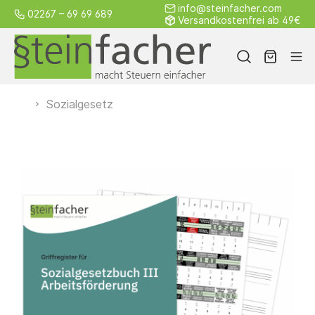
info@steinfacher.com
02267 – 69 69 689
Versandkostenfrei ab 49€
Sozialgesetz
Alle
Steuerrecht
Sozialgesetz
Weitere
Produkte
Griffregister
Gesamtpaket
von A–Z
Kleinpakete
Einzelseiten
Österreich
Schweiz
Blanko
Kostenloses
Zubehör
Individuelle
Griffregister
Muster
Griffregister