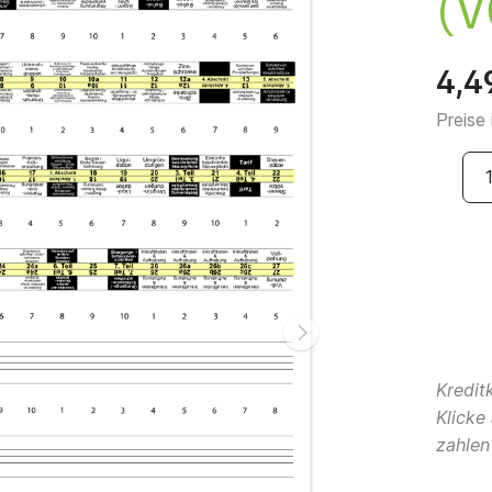
(V
4,4
Preise
Kredit
Klicke
zahlen"