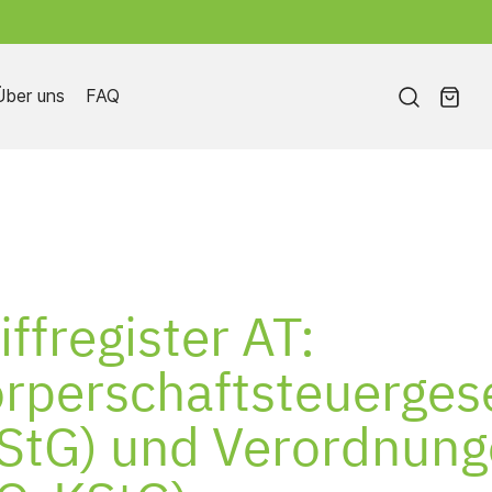
Über uns
FAQ
Weitere Griffregister
iffregister AT:
rperschaftsteuerges
StG) und Verordnun
Individuelle Griffregister