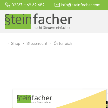
02267 – 69 69 689
info@steinfacher.com
Alle Produkte von A–Z
Steuerrecht
Shop
Steuerrecht
Österreich
Gesamtpaket
Kleinpakete
Einzelseiten
Österreich
Schweiz
Blanko Griffregister
Kostenloses
Produktempfehlungen
Einklebeserv