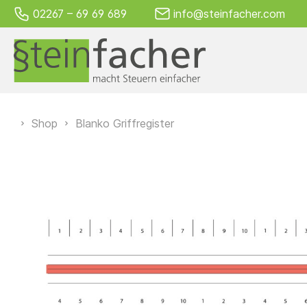
02267 – 69 69 689
info@steinfacher.com
Alle Produkte von A–Z
Steuerrecht
Shop
Blanko Griffregister
Gesamtpaket
Kleinpakete
Einzelseiten
Österreich
Schweiz
Blanko Griffregister
Kostenloses
Produktempfehlungen
Einklebeserv