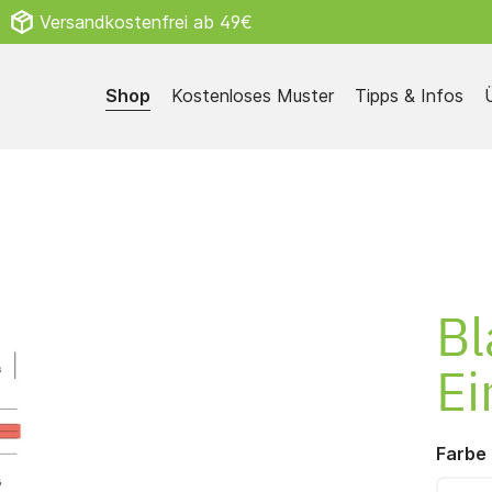
Versandkostenfrei ab 49€
Shop
Kostenloses Muster
Tipps & Infos
Sozialgesetz
Bl
Ei
 Muster
Zubehör
Farbe
ice